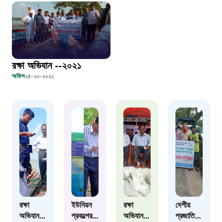
১০৬
দুদক
১০২
রক্ষা অভিযান --২০২১
অফিস
২৪-১০-২০২১
দুর্যোগের আগাম বার্তা
১৬১২২
স্মার্ট ভূমি সেবা
১০৯৮
শিশু সহায়তা লাইন
রক্ষা
ইউনিয়ন
রক্ষা
দেশীয়
অভিযান -
প্রকল্পের
অভিযান -
প্রজাতির