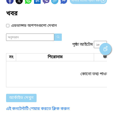
আপনার মতামত প্রদান করুন
খবর
এডভান্সড অপশনগুলো দেখান
পৃষ্ঠা আইটেম
নং
শিরোনাম
ফাইল
কোনো তথ্য পাওয়া য
আর্কাইভ দেখুন
এই কনটেন্টটি শেয়ার করতে ক্লিক করুন